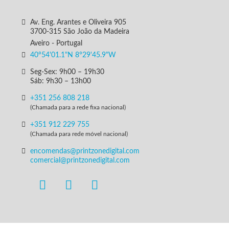
Av. Eng. Arantes e Oliveira 905
3700-315 São João da Madeira
Aveiro - Portugal
40°54'01.1"N 8°29'45.9"W
Seg-Sex: 9h00 – 19h30
Sáb: 9h30 – 13h00
+351 256 808 218
(Chamada para a rede fixa nacional)
+351 912 229 755
(Chamada para rede móvel nacional)
encomendas@printzonedigital.com
comercial@printzonedigital.com