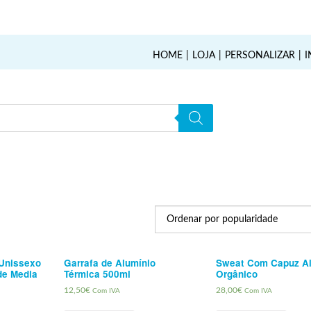
HOME
LOJA
PERSONALIZAR
I
Unissexo
Garrafa de Alumínio
Sweat Com Capuz A
de Media
Térmica 500ml
Orgânico
12,50
€
28,00
€
Com IVA
Com IVA