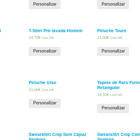
Personalizar
Personalizar
l
T-Shirt Pré-lavada Homem
Peluche Touro
24,70
€
21,00
€
Com IVA
Com IVA
Personalizar
Personalizar
Peluche Urso
Tapete de Rato Form
Retangular
21,00
€
Com IVA
14,50
€
Com IVA
Personalizar
Personalizar
Sweatshirt Crop Sem Capuz
Sweatshirt Crop Co
Senhora
Senhora