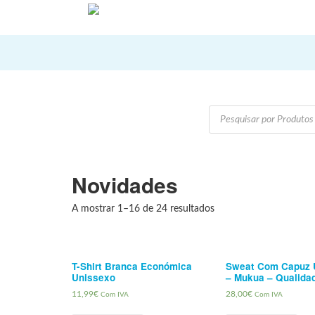
Products
search
Novidades
A mostrar 1–16 de 24 resultados
T-Shirt Branca Económica
Sweat Com Capuz 
Unissexo
– Mukua – Qualida
11,99
€
28,00
€
Com IVA
Com IVA