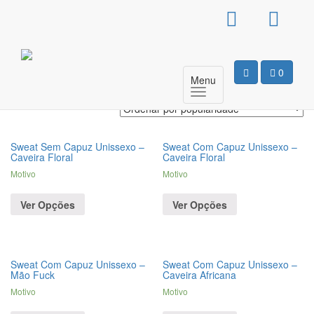
Products
search
Caveiras
0
Menu
A mostrar todos os 4 resultados
Sweat Sem Capuz Unissexo –
Sweat Com Capuz Unissexo –
Caveira Floral
Caveira Floral
Motivo
Motivo
Ver Opções
Ver Opções
Sweat Com Capuz Unissexo –
Sweat Com Capuz Unissexo –
Mão Fuck
Caveira Africana
Motivo
Motivo