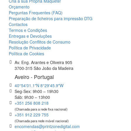
Cria a sua Própria Maquete!
Orçamento
Perguntas Frequentes (FAQ)
Preparação de ficheiros para impressão DTG
Contactos
Termos e Condições
Entregas e Devoluções
Resolução Conflitos de Consumo
Política de Privacidade
Política de Cookies
Av. Eng. Arantes e Oliveira 905
3700-315 São João da Madeira
Aveiro - Portugal
40°54'01.1"N 8°29'45.9"W
Seg-Sex: 9h00 – 19h30
Sáb: 9h30 – 13h00
+351 256 808 218
(Chamada para a rede fixa nacional)
+351 912 229 755
(Chamada para rede móvel nacional)
encomendas@printzonedigital.com