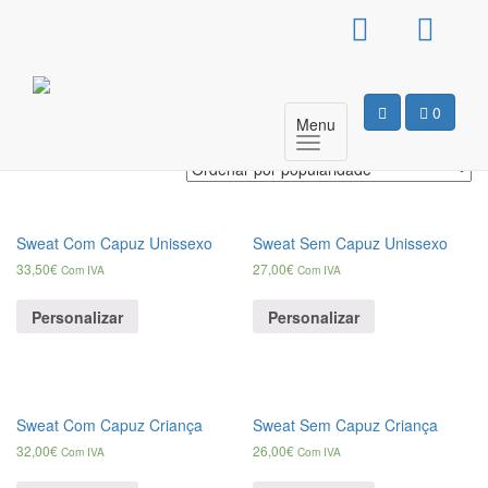
Products
search
Sweats
0
Menu
A mostrar todos os 10 resultados
Sweat Com Capuz Unissexo
Sweat Sem Capuz Unissexo
33,50
€
27,00
€
Com IVA
Com IVA
Personalizar
Personalizar
Sweat Com Capuz Criança
Sweat Sem Capuz Criança
32,00
€
26,00
€
Com IVA
Com IVA