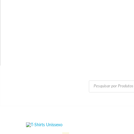
Products
search