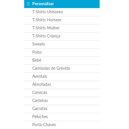
Personalizar
T-Shirts Unissexo
T-Shirts Homem
T-Shirts Mulher
T-Shirts Criança
Sweats
Polos
Bebé
Camisolas de Grávida
Aventais
Almofadas
Canecas
Carteiras
Garrafas
Peluches
Porta-Chaves