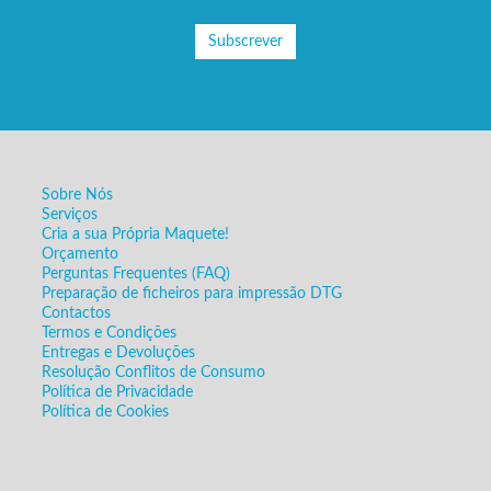
Subscrever
Sobre Nós
Serviços
Cria a sua Própria Maquete!
Orçamento
Perguntas Frequentes (FAQ)
Preparação de ficheiros para impressão DTG
Contactos
Termos e Condições
Entregas e Devoluções
Resolução Conflitos de Consumo
Política de Privacidade
Política de Cookies