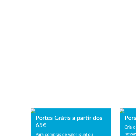
Portes Grátis a partir dos
Pers
65€
Cria o
nossas
Para compras de valor igual ou