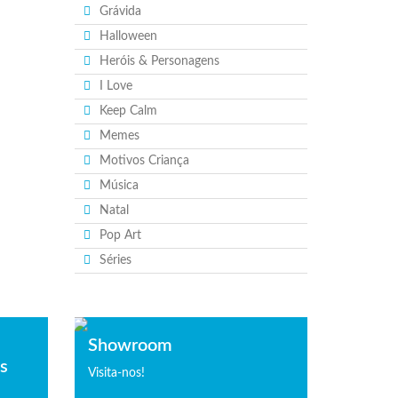
Grávida
Halloween
Heróis & Personagens
I Love
Keep Calm
Memes
Motivos Criança
Música
Natal
Pop Art
Séries
Showroom
is
Visita-nos!