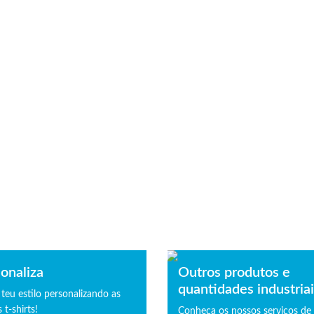
onaliza
Outros produtos e
quantidades industria
 teu estilo personalizando as
 t-shirts!
Conheça os nossos serviços de