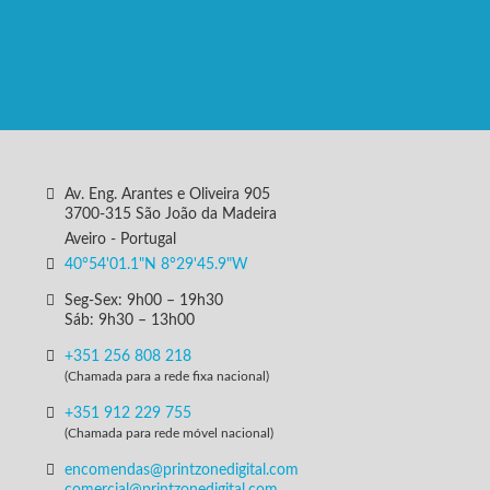
Av. Eng. Arantes e Oliveira 905
3700-315 São João da Madeira
Aveiro - Portugal
40°54'01.1"N 8°29'45.9"W
Seg-Sex: 9h00 – 19h30
Sáb: 9h30 – 13h00
+351 256 808 218
(Chamada para a rede fixa nacional)
+351 912 229 755
(Chamada para rede móvel nacional)
encomendas@printzonedigital.com
comercial@printzonedigital.com