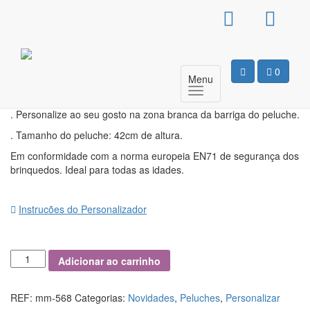
Peluche Raposa
21,00
€
Com IVA
0
Menu
Peluche 100% poliéster. Barriga branca em peluche fofo para
personalizar
. Personalize ao seu gosto na zona branca da barriga do peluche.
. Tamanho do peluche: 42cm de altura.
Em conformidade com a norma europeia EN71 de segurança dos
brinquedos. Ideal para todas as idades.
Instrucões do Personalizador
Quantidade
Adicionar ao carrinho
de
Peluche
Raposa
REF:
mm-568
Categorias:
Novidades
,
Peluches
,
Personalizar