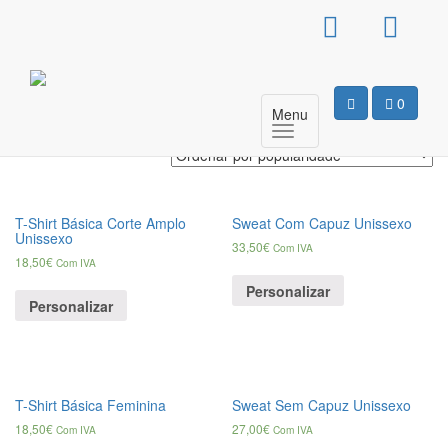
Products
search
M
0
Menu
A mostrar 1–16 de 25 resultados
T-Shirt Básica Corte Amplo
Sweat Com Capuz Unissexo
Unissexo
33,50
€
Com IVA
18,50
€
Com IVA
Personalizar
Personalizar
T-Shirt Básica Feminina
Sweat Sem Capuz Unissexo
18,50
€
27,00
€
Com IVA
Com IVA