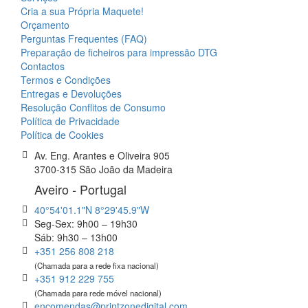
Cria a sua Própria Maquete!
Orçamento
Perguntas Frequentes (FAQ)
Preparação de ficheiros para impressão DTG
Contactos
Termos e Condições
Entregas e Devoluções
Resolução Conflitos de Consumo
Política de Privacidade
Política de Cookies
Av. Eng. Arantes e Oliveira 905
3700-315 São João da Madeira
Aveiro - Portugal
40°54'01.1"N 8°29'45.9"W
Seg-Sex: 9h00 – 19h30
Sáb: 9h30 – 13h00
+351 256 808 218
(Chamada para a rede fixa nacional)
+351 912 229 755
(Chamada para rede móvel nacional)
encomendas@printzonedigital.com