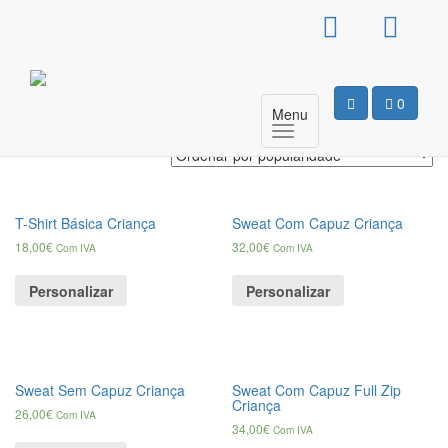
Products
search
12/14
0
Menu
A mostrar todos os 4 resultados
T-Shirt Básica Criança
Sweat Com Capuz Criança
18,00
€
32,00
€
Com IVA
Com IVA
Personalizar
Personalizar
Sweat Sem Capuz Criança
Sweat Com Capuz Full Zip
Criança
26,00
€
Com IVA
34,00
€
Com IVA