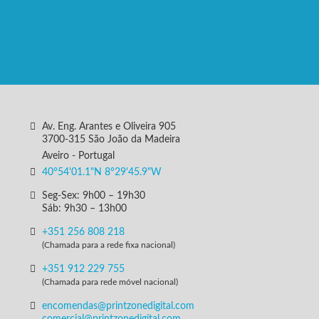
Av. Eng. Arantes e Oliveira 905
3700-315 São João da Madeira
Aveiro - Portugal
40°54'01.1"N 8°29'45.9"W
Seg-Sex: 9h00 – 19h30
Sáb: 9h30 – 13h00
+351 256 808 218
(Chamada para a rede fixa nacional)
+351 912 229 755
(Chamada para rede móvel nacional)
encomendas@printzonedigital.com
comercial@printzonedigital.com