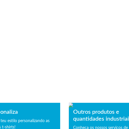
onaliza
Outros produtos e
quantidades industria
 teu estilo personalizando as
 t-shirts!
Conheça os nossos serviços de