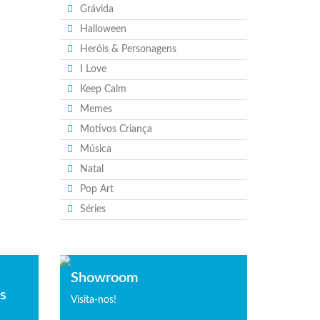
Grávida
Halloween
Heróis & Personagens
I Love
Keep Calm
Memes
Motivos Criança
Música
Natal
Pop Art
Séries
Showroom
is
Visita-nos!