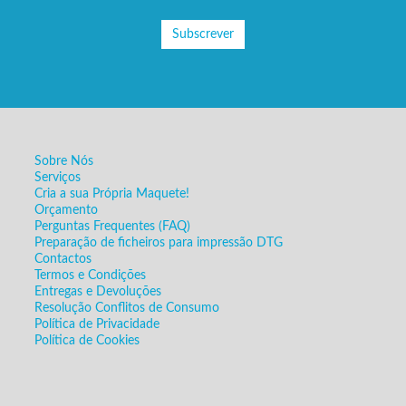
Subscrever
Sobre Nós
Serviços
Cria a sua Própria Maquete!
Orçamento
Perguntas Frequentes (FAQ)
Preparação de ficheiros para impressão DTG
Contactos
Termos e Condições
Entregas e Devoluções
Resolução Conflitos de Consumo
Política de Privacidade
Política de Cookies