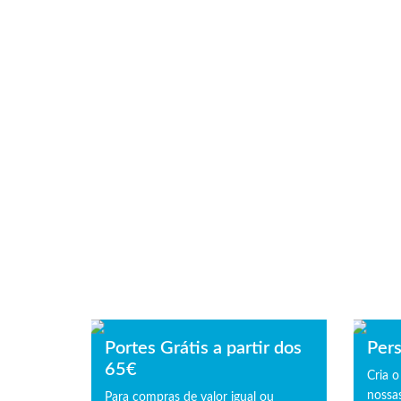
Portes Grátis a partir dos
Pers
65€
Cria o
nossas
Para compras de valor igual ou