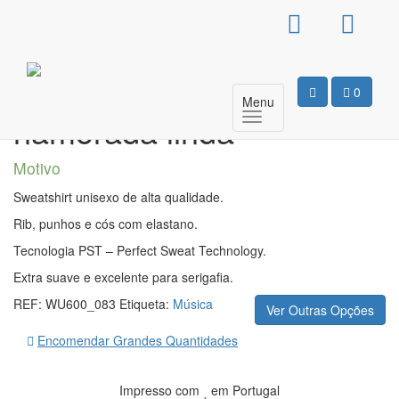
Sweat Sem Capuz
Unissexo – Tenho uma
0
Menu
namorada linda
Motivo
Sweatshirt unisexo de alta qualidade.
Rib, punhos e cós com elastano.
Tecnologia PST – Perfect Sweat Technology.
Extra suave e excelente para serigafia.
REF:
WU600_083
Etiqueta:
Música
Ver Outras Opções
Encomendar Grandes Quantidades
Impresso com
em Portugal