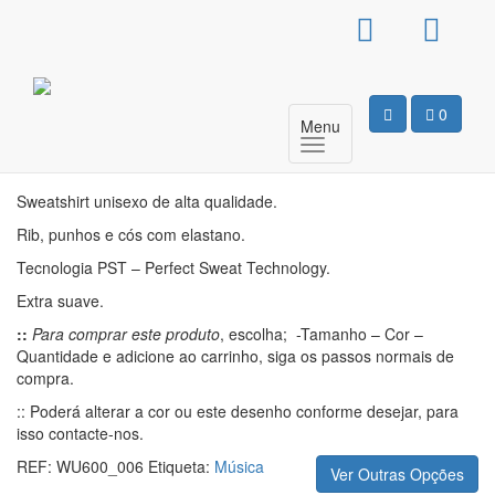
Sweat Sem Capuz
Unissexo – AC/DC
0
Menu
Motivo
Sweatshirt unisexo de alta qualidade.
Rib, punhos e cós com elastano.
Tecnologia PST – Perfect Sweat Technology.
Extra suave.
::
Para comprar este produto
, escolha; -Tamanho – Cor –
Quantidade e adicione ao carrinho, siga os passos normais de
compra.
:: Poderá alterar a cor ou este desenho conforme desejar, para
isso contacte-nos.
REF:
WU600_006
Etiqueta:
Música
Ver Outras Opções