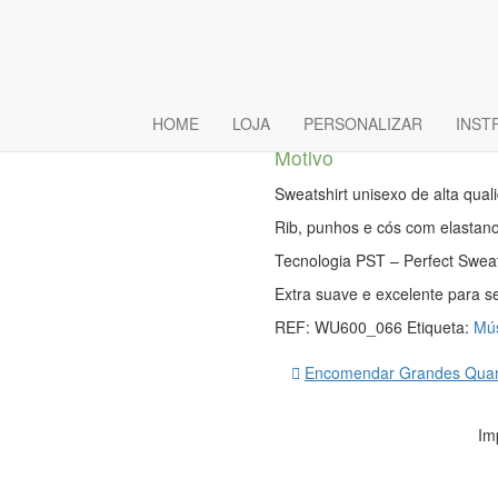
Sweat Sem 
Nirvana
HOME
LOJA
PERSONALIZAR
INST
Motivo
Sweatshirt unisexo de alta qual
Rib, punhos e cós com elastano
Tecnologia PST – Perfect Swea
Extra suave e excelente para se
REF:
WU600_066
Etiqueta:
Mú
Encomendar Grandes Quan
Im