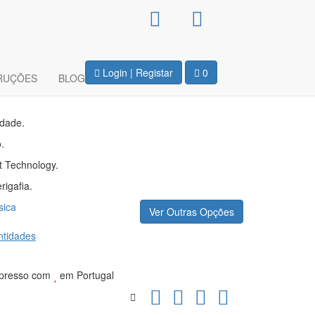
Capuz Unissexo –
Login | Registar
0
RUÇÕES
BLOG
idade.
.
t Technology.
rigafia.
sica
Ver Outras Opções
tidades
presso com
em Portugal