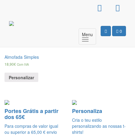
Products
search
Veludo
0
Menu
Apenas um resultado
Almofada Simples
18,90
€
Com IVA
Personalizar
Portes Grátis a partir
Personaliza
dos 65€
Cria o teu estilo
Para compras de valor igual
personalizando as nossas t-
ou superior a 65,00 € envio
shirts!