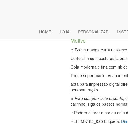
T-Shirt Bási
Mom in The
HOME
LOJA
PERSONALIZAR
INST
Motivo
::
T-shirt manga curta unissexo
Corte slim com costuras laterais
Gola moderna e fina com rib de 
Toque super macio. Acabamento
apta para impressão digital dir
personalização.
::
Para comprar este produto
, 
carrinho, siga os passos norma
:: Poderá alterar a cor ou este
REF:
MK185_025
Etiqueta:
Dia