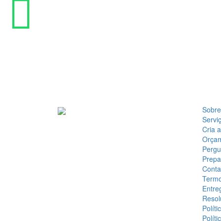
Sobre
Servi
Cria 
Orça
Pergu
Prepa
Conta
Termo
Entre
Resol
Políti
Políti