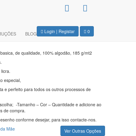
ca Unissexo – Best
 World
Login | Registar
0
RUÇÕES
BLOG
 basica, de qualidade, 100% algodão, 185 g/mt2
.
licra.
 especial,
eta e perfeito para todos os outros processos de
escolha; -Tamanho – Cor – Quantidade e adicione ao
is de compra.
 desenho conforme desejar, para isso contacte-nos.
 da Mãe
Ver Outras Opções