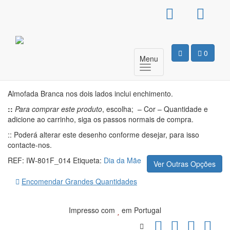
Almofada Simples –
Great Mum
0
Menu
Motivo
Almofada Branca nos dois lados inclui enchimento.
::
Para comprar este produto
, escolha; – Cor – Quantidade e
adicione ao carrinho, siga os passos normais de compra.
:: Poderá alterar este desenho conforme desejar, para isso
contacte-nos.
REF:
IW-801F_014
Etiqueta:
Dia da Mãe
Ver Outras Opções
Encomendar Grandes Quantidades
Impresso com
em Portugal