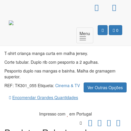
T-Shirt Básica Criança –
Parkour
0
Menu
Motivo
T-shirt criança manga curta em malha jersey.
Corte tubular. Duplo rib com pesponto a 2 agulhas.
Pesponto duplo nas mangas e bainha. Malha de gramagem
superior.
REF:
TK301_055
Etiqueta:
Cinema & TV
Ver Outras Opções
Encomendar Grandes Quantidades
Impresso com
em Portugal