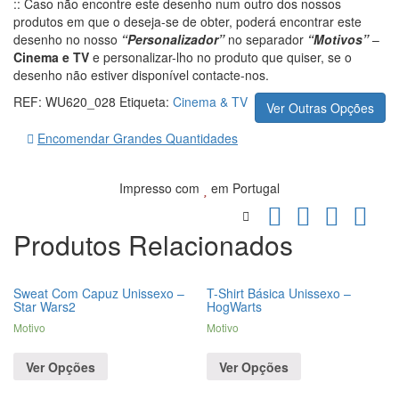
:: Caso não encontre este desenho num outro dos nossos
produtos em que o deseja-se de obter, poderá encontrar este
desenho no nosso
“Personalizador”
no separador
“Motivos”
–
Cinema e TV
e personalizar-lho no produto que quiser, se o
desenho não estiver disponível contacte-nos.
REF:
WU620_028
Etiqueta:
Cinema & TV
Ver Outras Opções
Encomendar Grandes Quantidades
Impresso com
em Portugal
Produtos Relacionados
Sweat Com Capuz Unissexo –
T-Shirt Básica Unissexo –
Star Wars2
HogWarts
Motivo
Motivo
Ver Opções
Ver Opções