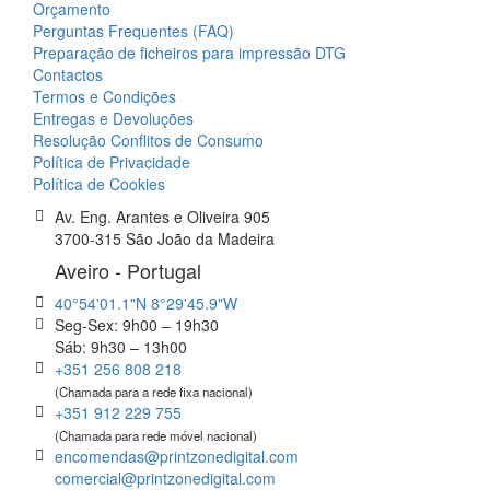
Orçamento
Perguntas Frequentes (FAQ)
Preparação de ficheiros para impressão DTG
Contactos
Termos e Condições
Entregas e Devoluções
Resolução Conflitos de Consumo
Política de Privacidade
Política de Cookies
Av. Eng. Arantes e Oliveira 905
3700-315 São João da Madeira
Aveiro - Portugal
40°54'01.1"N 8°29'45.9"W
Seg-Sex: 9h00 – 19h30
Sáb: 9h30 – 13h00
+351 256 808 218
(Chamada para a rede fixa nacional)
+351 912 229 755
(Chamada para rede móvel nacional)
encomendas@printzonedigital.com
comercial@printzonedigital.com