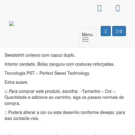
Sweat Com Capuz
Unissexo – Hogwarts
0
Menu
Motivo
Sweatshirt unisexo com capuz duplo.
Interior cardado. Bolso canguru com costuras reforçadas.
Tecnologia PST – Perfect Sweat Technology.
Extra suave.
::
Para comprar este produto
, escolha; -Tamanho – Cor –
Quantidade e adicione ao carrinho, siga os passos normais de
compra.
:: Poderá alterar a cor ou este desenho conforme desejar, para
isso contacte-nos.