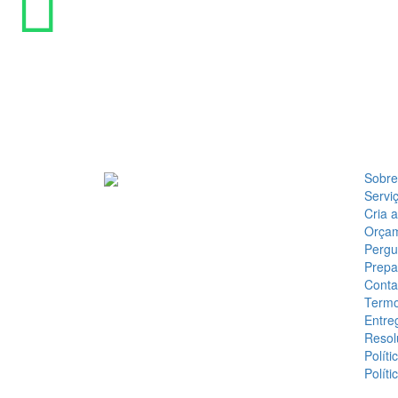
Sobre
Servi
Cria 
Orça
Pergu
Prepa
Conta
Termo
Entre
Resol
Políti
Políti