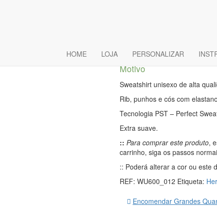
Sweat Sem 
Batman1
HOME
LOJA
PERSONALIZAR
INST
Motivo
Sweatshirt unisexo de alta qual
Rib, punhos e cós com elastano
Tecnologia PST – Perfect Swea
Extra suave.
::
Para comprar este produto
, 
carrinho, siga os passos norma
:: Poderá alterar a cor ou este
REF:
WU600_012
Etiqueta:
Her
Encomendar Grandes Quan