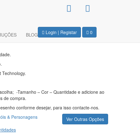
Capuz Unissexo –
Login | Registar
0
RUÇÕES
BLOG
idade.
.
t Technology.
escolha; -Tamanho – Cor – Quantidade e adicione ao
is de compra.
 desenho conforme desejar, para isso contacte-nos.
óis & Personagens
Ver Outras Opções
tidades