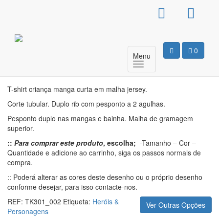
T-Shirt Básica Criança –
Batman1
0
Menu
Motivo
T-shirt criança manga curta em malha jersey.
Corte tubular. Duplo rib com pesponto a 2 agulhas.
Pesponto duplo nas mangas e bainha. Malha de gramagem
superior.
::
Para comprar este produto
, escolha;
-Tamanho – Cor –
Quantidade e adicione ao carrinho, siga os passos normais de
compra.
:: Poderá alterar as cores deste desenho ou o próprio desenho
conforme desejar, para isso contacte-nos.
REF:
TK301_002
Etiqueta:
Heróis &
Ver Outras Opções
Personagens