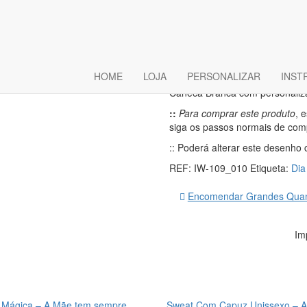
Caneca Sim
Motivo
HOME
LOJA
PERSONALIZAR
INST
Caneca Branca com personaliz
::
Para comprar este produto
, 
siga os passos normais de com
:: Poderá alterar este desenho 
REF:
IW-109_010
Etiqueta:
Dia
Encomendar Grandes Quan
Im
 Mágica – A Mãe tem sempre
Sweat Com Capuz Unissexo – 