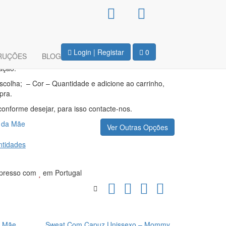
ples – Great Mum
Login | Registar
0
RUÇÕES
BLOG
ação.
escolha; – Cor – Quantidade e adicione ao carrinho,
pra.
conforme desejar, para isso contacte-nos.
 da Mãe
Ver Outras Opções
tidades
presso com
em Portugal
A Mãe
Sweat Com Capuz Unissexo – Mommy