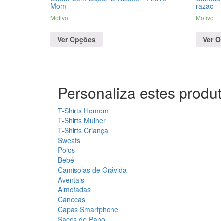
Mom
razão
Motivo
Motivo
Ver Opções
Ver 
Personaliza estes produt
T-Shirts Homem
T-Shirts Mulher
T-Shirts Criança
Sweats
Polos
Bebé
Camisolas de Grávida
Aventais
Almofadas
Canecas
Capas Smartphone
Sacos de Pano