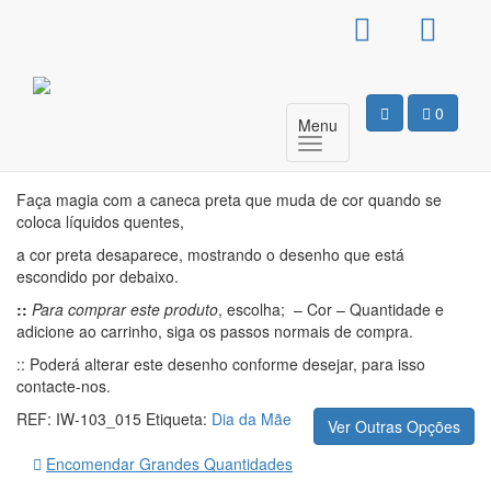
Caneca Mágica – Oscar
Melhor Mãe
0
Menu
Motivo
Faça magia com a caneca preta que muda de cor quando se
coloca líquidos quentes,
a cor preta desaparece, mostrando o desenho que está
escondido por debaixo.
::
Para comprar este produto
, escolha; – Cor – Quantidade e
adicione ao carrinho, siga os passos normais de compra.
:: Poderá alterar este desenho conforme desejar, para isso
contacte-nos.
REF:
IW-103_015
Etiqueta:
Dia da Mãe
Ver Outras Opções
Encomendar Grandes Quantidades