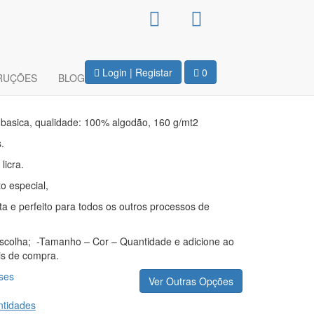
ca Unissexo – Tenho
a linda
Login | Registar
0
RUÇÕES
BLOG
 basica, qualidade: 100% algodão, 160 g/mt2
.
licra.
 especial,
eta e perfeito para todos os outros processos de
escolha; -Tamanho – Cor – Quantidade e adicione ao
is de compra.
ses
Ver Outras Opções
tidades