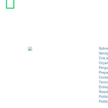
Sobre
Servi
Cria 
Orça
Pergu
Prepa
Conta
Termo
Entre
Resol
Políti
Políti