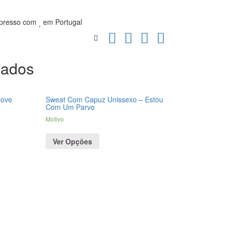
presso com
em Portugal
nados
love
Sweat Com Capuz Unissexo – Estou
Com Um Parvo
Motivo
Ver Opções