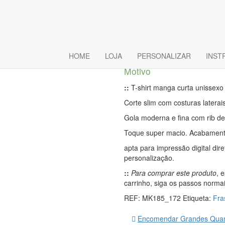
T-Shirt Bási
uma namorad
HOME
LOJA
PERSONALIZAR
INST
Motivo
::
T-shirt manga curta unissexo
Corte slim com costuras laterais
Gola moderna e fina com rib de 
Toque super macio. Acabamento
apta para impressão digital dir
personalização.
::
Para comprar este produto
, 
carrinho, siga os passos norma
REF:
MK185_172
Etiqueta:
Fra
Encomendar Grandes Quan