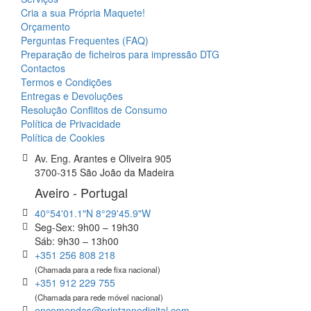
Cria a sua Própria Maquete!
Orçamento
Perguntas Frequentes (FAQ)
Preparação de ficheiros para impressão DTG
Contactos
Termos e Condições
Entregas e Devoluções
Resolução Conflitos de Consumo
Política de Privacidade
Política de Cookies
Av. Eng. Arantes e Oliveira 905
3700-315 São João da Madeira
Aveiro - Portugal
40°54'01.1"N 8°29'45.9"W
Seg-Sex: 9h00 – 19h30
Sáb: 9h30 – 13h00
+351 256 808 218
(Chamada para a rede fixa nacional)
+351 912 229 755
(Chamada para rede móvel nacional)
encomendas@printzonedigital.com