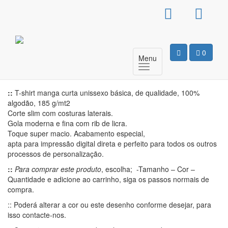
T-Shirt Básica Unissexo –
Napoleão
0
Menu
Motivo
::
T-shirt manga curta unissexo básica, de qualidade, 100%
algodão, 185 g/mt2
Corte slim com costuras laterais.
Gola moderna e fina com rib de licra.
Toque super macio. Acabamento especial,
apta para impressão digital direta e perfeito para todos os outros
processos de personalização.
::
Para comprar este produto
, escolha; -Tamanho – Cor –
Quantidade e adicione ao carrinho, siga os passos normais de
compra.
:: Poderá alterar a cor ou este desenho conforme desejar, para
isso contacte-nos.