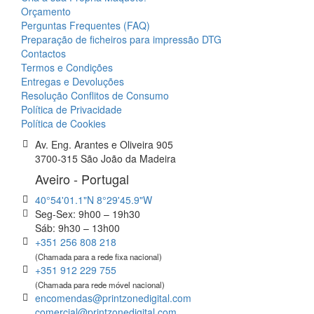
Orçamento
Perguntas Frequentes (FAQ)
Preparação de ficheiros para impressão DTG
Contactos
Termos e Condições
Entregas e Devoluções
Resolução Conflitos de Consumo
Política de Privacidade
Política de Cookies
Av. Eng. Arantes e Oliveira 905
3700-315 São João da Madeira
Aveiro - Portugal
40°54'01.1"N 8°29'45.9"W
Seg-Sex: 9h00 – 19h30
Sáb: 9h30 – 13h00
+351 256 808 218
(Chamada para a rede fixa nacional)
+351 912 229 755
(Chamada para rede móvel nacional)
encomendas@printzonedigital.com
comercial@printzonedigital.com