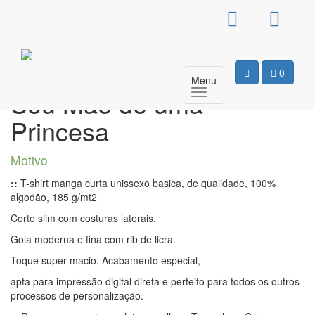
T-Shirt Básica Unissexo –
Não Sou Rainha, mas
0
Menu
Sou Mãe de uma
Princesa
Motivo
::
T-shirt manga curta unissexo basica, de qualidade, 100%
algodão, 185 g/mt2
Corte slim com costuras laterais.
Gola moderna e fina com rib de licra.
Toque super macio. Acabamento especial,
apta para impressão digital direta e perfeito para todos os outros
processos de personalização.