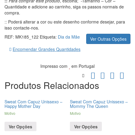
::
Para comprar este produto
, escolha; -Tamanho – Cor –
Quantidade e adicione ao carrinho, siga os passos normais de
compra.
:: Poderá alterar a cor ou este desenho conforme desejar, para
isso contacte-nos.
REF:
MK185_122
Etiqueta:
Dia da Mãe
Ver Outras Opções
Encomendar Grandes Quantidades
Impresso com
em Portugal
Produtos Relacionados
Sweat Com Capuz Unissexo –
Sweat Com Capuz Unissexo –
Happy Mother Day
Mommy The Queen
Motivo
Motivo
Ver Opções
Ver Opções