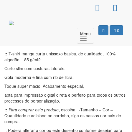
T-Shirt Básica Unissexo –
I Love XXX Mas
0
Menu
Motivo
::
T-shirt manga curta unissexo basica, de qualidade, 100%
algodão, 185 g/mt2
Corte slim com costuras laterais.
Gola moderna e fina com rib de licra.
Toque super macio. Acabamento especial,
apta para impressão digital direta e perfeito para todos os outros
processos de personalização.
::
Para comprar este produto
, escolha; -Tamanho – Cor –
Quantidade e adicione ao carrinho, siga os passos normais de
compra.
:: Poderá alterar a cor ou este desenho conforme desejar, para