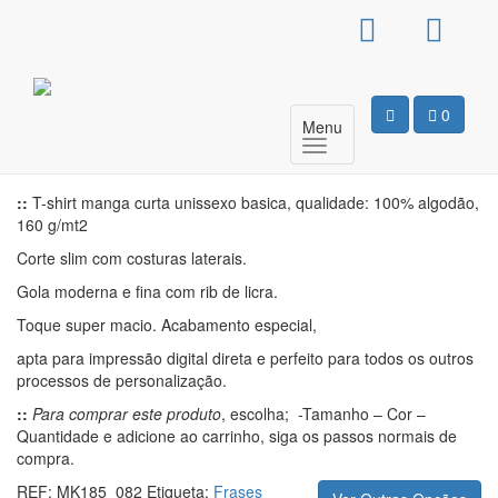
T-Shirt Básica Unissexo –
His Queen
0
Menu
Motivo
::
T-shirt manga curta unissexo basica, qualidade: 100% algodão,
160 g/mt2
Corte slim com costuras laterais.
Gola moderna e fina com rib de licra.
Toque super macio. Acabamento especial,
apta para impressão digital direta e perfeito para todos os outros
processos de personalização.
::
Para comprar este produto
, escolha; -Tamanho – Cor –
Quantidade e adicione ao carrinho, siga os passos normais de
compra.
REF:
MK185_082
Etiqueta:
Frases