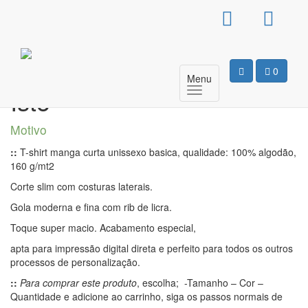
T-Shirt Básica Unissexo –
Estou a Ficar velho Para
0
Menu
Isto
Motivo
::
T-shirt manga curta unissexo basica, qualidade: 100% algodão,
160 g/mt2
Corte slim com costuras laterais.
Gola moderna e fina com rib de licra.
Toque super macio. Acabamento especial,
apta para impressão digital direta e perfeito para todos os outros
processos de personalização.
::
Para comprar este produto
, escolha; -Tamanho – Cor –
Quantidade e adicione ao carrinho, siga os passos normais de