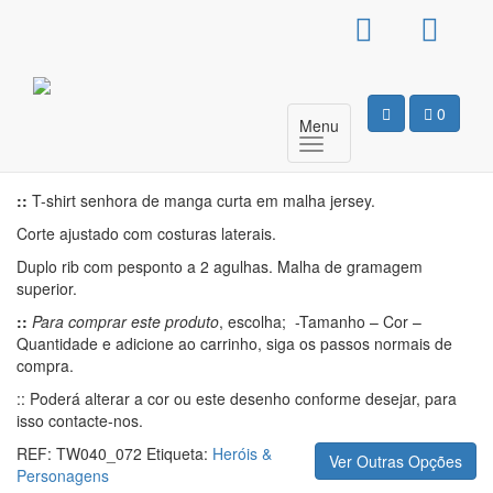
T-Shirt Básica Senhora –
Sonic Tails
0
Menu
Motivo
::
T-shirt senhora de manga curta em malha jersey.
Corte ajustado com costuras laterais.
Duplo rib com pesponto a 2 agulhas. Malha de gramagem
superior.
::
Para comprar este produto
, escolha; -Tamanho – Cor –
Quantidade e adicione ao carrinho, siga os passos normais de
compra.
:: Poderá alterar a cor ou este desenho conforme desejar, para
isso contacte-nos.
REF:
TW040_072
Etiqueta:
Heróis &
Ver Outras Opções
Personagens