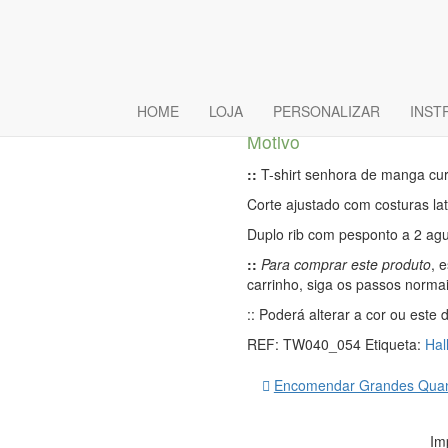
T-Shirt Bási
Espantalho
HOME
LOJA
PERSONALIZAR
INST
Motivo
::
T-shirt senhora de manga cur
Corte ajustado com costuras lat
Duplo rib com pesponto a 2 ag
::
Para comprar este produto
, 
carrinho, siga os passos norma
:: Poderá alterar a cor ou este
REF:
TW040_054
Etiqueta:
Hal
Encomendar Grandes Quan
Im