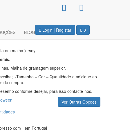
ca Senhora –
Login | Registar
0
RUÇÕES
BLOG
ta em malha jersey.
erais.
ulhas. Malha de gramagem superior.
escolha; -Tamanho – Cor – Quantidade e adicione ao
is de compra.
 desenho conforme desejar, para isso contacte-nos.
loween
Ver Outras Opções
tidades
presso com
em Portugal