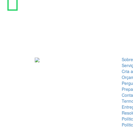
Sobre
Servi
Cria 
Orça
Pergu
Prepa
Conta
Termo
Entre
Resol
Políti
Políti