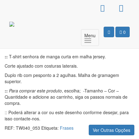
T-Shirt Básica Senhora –
Eat, Sleep, Game
0
Menu
Motivo
::
T-shirt senhora de manga curta em malha jersey.
Corte ajustado com costuras laterais.
Duplo rib com pesponto a 2 agulhas. Malha de gramagem
superior.
::
Para comprar este produto
, escolha; -Tamanho – Cor –
Quantidade e adicione ao carrinho, siga os passos normais de
compra.
:: Poderá alterar a cor ou este desenho conforme desejar, para
isso contacte-nos.
REF:
TW040_053
Etiqueta:
Frases
Ver Outras Opções