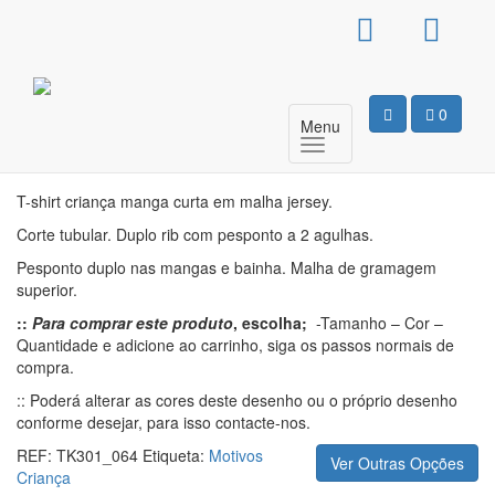
T-Shirt Básica Criança –
Robo5
0
Menu
Motivo
T-shirt criança manga curta em malha jersey.
Corte tubular. Duplo rib com pesponto a 2 agulhas.
Pesponto duplo nas mangas e bainha. Malha de gramagem
superior.
::
Para comprar este produto
, escolha;
-Tamanho – Cor –
Quantidade e adicione ao carrinho, siga os passos normais de
compra.
:: Poderá alterar as cores deste desenho ou o próprio desenho
conforme desejar, para isso contacte-nos.
REF:
TK301_064
Etiqueta:
Motivos
Ver Outras Opções
Criança