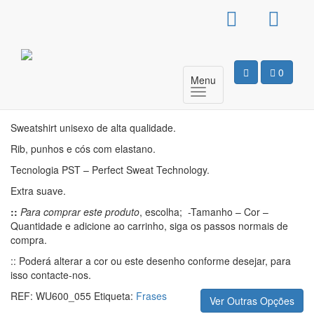
Sweat Sem Capuz
Unissexo – Macgyber
0
Menu
Motivo
Sweatshirt unisexo de alta qualidade.
Rib, punhos e cós com elastano.
Tecnologia PST – Perfect Sweat Technology.
Extra suave.
::
Para comprar este produto
, escolha; -Tamanho – Cor –
Quantidade e adicione ao carrinho, siga os passos normais de
compra.
:: Poderá alterar a cor ou este desenho conforme desejar, para
isso contacte-nos.
REF:
WU600_055
Etiqueta:
Frases
Ver Outras Opções