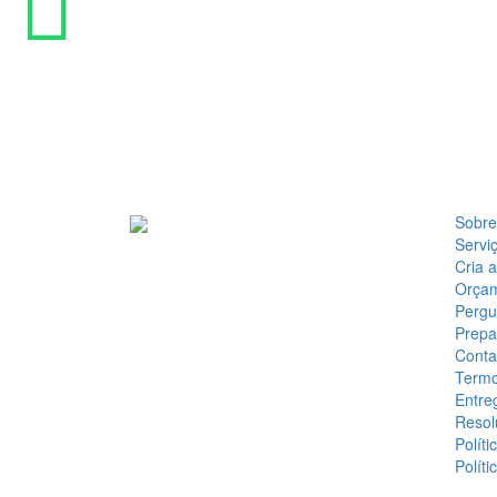
Sobre
Servi
Cria 
Orça
Pergu
Prepa
Conta
Termo
Entre
Resol
Políti
Políti