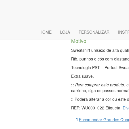
Sweat Sem 
Este Padrin
HOME
LOJA
PERSONALIZAR
INST
Motivo
Sweatshirt unisexo de alta qual
Rib, punhos e cós com elastano
Tecnologia PST – Perfect Swea
Extra suave.
::
Para comprar este produto
, 
carrinho, siga os passos norma
:: Poderá alterar a cor ou este
REF:
WU600_022
Etiqueta:
Div
Encomendar Grandes Quan