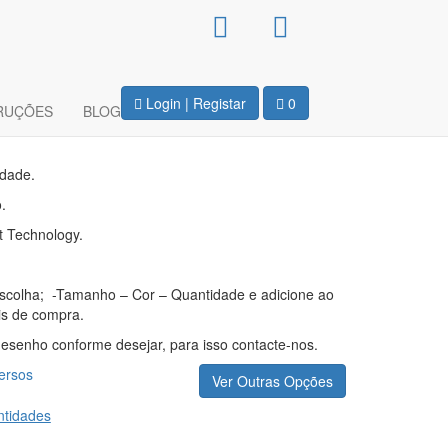
Capuz Unissexo –
ho
Login | Registar
0
RUÇÕES
BLOG
idade.
.
t Technology.
escolha; -Tamanho – Cor – Quantidade e adicione ao
is de compra.
 desenho conforme desejar, para isso contacte-nos.
ersos
Ver Outras Opções
tidades