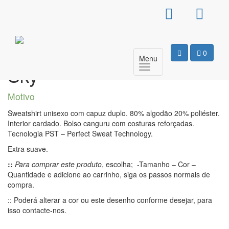
Sweat Com Capuz
Unissexo – Touch The
0
Menu
Sky
Motivo
Sweatshirt unisexo com capuz duplo. 80% algodão 20% poliéster.
Interior cardado. Bolso canguru com costuras reforçadas.
Tecnologia PST – Perfect Sweat Technology.
Extra suave.
::
Para comprar este produto
, escolha; -Tamanho – Cor –
Quantidade e adicione ao carrinho, siga os passos normais de
compra.
:: Poderá alterar a cor ou este desenho conforme desejar, para
isso contacte-nos.