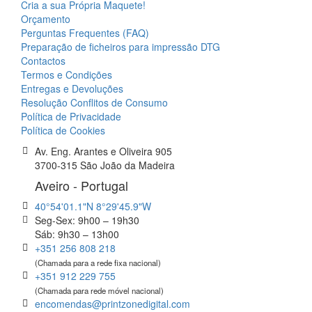
Cria a sua Própria Maquete!
Orçamento
Perguntas Frequentes (FAQ)
Preparação de ficheiros para impressão DTG
Contactos
Termos e Condições
Entregas e Devoluções
Resolução Conflitos de Consumo
Política de Privacidade
Política de Cookies
Av. Eng. Arantes e Oliveira 905
3700-315 São João da Madeira
Aveiro - Portugal
40°54'01.1"N 8°29'45.9"W
Seg-Sex: 9h00 – 19h30
Sáb: 9h30 – 13h00
+351 256 808 218
(Chamada para a rede fixa nacional)
+351 912 229 755
(Chamada para rede móvel nacional)
encomendas@printzonedigital.com