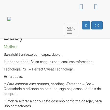
Sweat Com Capuz
Unissexo – Teu baby Meu
0
Menu
Baby
Motivo
Sweatshirt unisexo com capuz duplo.
Interior cardado. Bolso canguru com costuras reforçadas.
Tecnologia PST – Perfect Sweat Technology.
Extra suave.
::
Para comprar este produto
, escolha; -Tamanho – Cor –
Quantidade e adicione ao carrinho, siga os passos normais de
compra.
:: Poderá alterar a cor ou este desenho conforme desejar, para
isso contacte-nos.