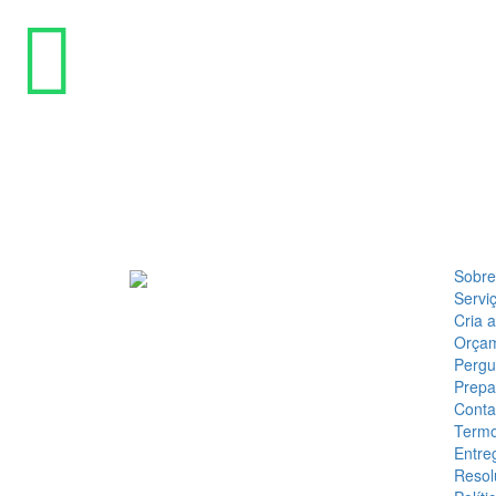
Sobre
Servi
Cria 
Orça
Pergu
Prepa
Conta
Termo
Entre
Resol