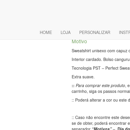
Sweat Com 
Super Pai M
HOME
LOJA
PERSONALIZAR
INST
Motivo
Sweatshirt unisexo com capuz 
Interior cardado. Bolso cangur
Tecnologia PST – Perfect Swea
Extra suave.
::
Para comprar este produto
, 
carrinho, siga os passos norma
:: Poderá alterar a cor ou este
:: Caso não encontre este des
se de obter, poderá encontrar
separador
“Motivos”
–
Dia d