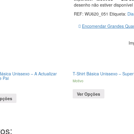
desenho não estiver disponível
REF:
WU620_051
Etiqueta:
Dia
Encomendar Grandes Quan
Im
Básica Unissexo – A Actualizar
T-Shirt Básica Unissexo – Super
e Pai
Motivo
Ver Opções
Opções
os: