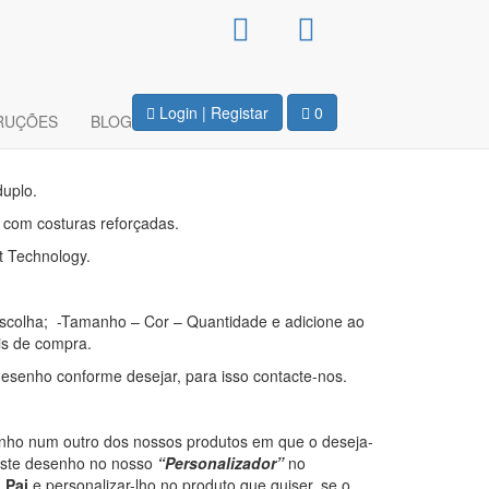
Capuz Unissexo –
eu Herói
Login | Registar
0
RUÇÕES
BLOG
duplo.
u com costuras reforçadas.
t Technology.
escolha; -Tamanho – Cor – Quantidade e adicione ao
is de compra.
 desenho conforme desejar, para isso contacte-nos.
enho num outro dos nossos produtos em que o deseja-
 este desenho no nosso
“Personalizador”
no
o Pai
e personalizar-lho no produto que quiser, se o