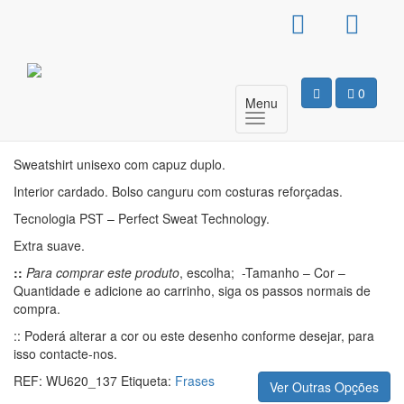
Sweat Com Capuz
Unissexo – Personality
0
Menu
Motivo
Sweatshirt unisexo com capuz duplo.
Interior cardado. Bolso canguru com costuras reforçadas.
Tecnologia PST – Perfect Sweat Technology.
Extra suave.
::
Para comprar este produto
, escolha; -Tamanho – Cor –
Quantidade e adicione ao carrinho, siga os passos normais de
compra.
:: Poderá alterar a cor ou este desenho conforme desejar, para
isso contacte-nos.
REF:
WU620_137
Etiqueta:
Frases
Ver Outras Opções