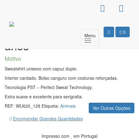
Sweat Com Capuz
Unissexo – Não tenho 50
0
Menu
anos
Motivo
Sweatshirt unisexo com capuz duplo.
Interior cardado. Bolso canguru com costuras reforçadas.
Tecnologia PST – Perfect Sweat Technology.
Extra suave e excelente para serigrafia.
REF:
WU620_128
Etiqueta:
Animais
Ver Outras Opções
Encomendar Grandes Quantidades
Impresso com
em Portugal