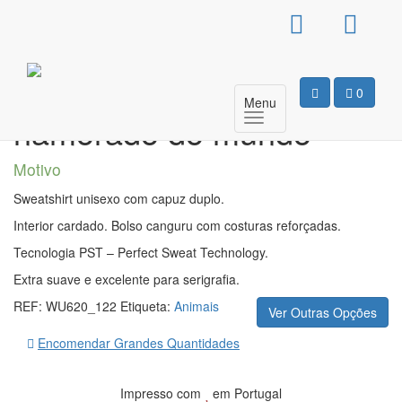
Sweat Com Capuz
Unissexo – Melhor
0
Menu
namorado do mundo
Motivo
Sweatshirt unisexo com capuz duplo.
Interior cardado. Bolso canguru com costuras reforçadas.
Tecnologia PST – Perfect Sweat Technology.
Extra suave e excelente para serigrafia.
REF:
WU620_122
Etiqueta:
Animais
Ver Outras Opções
Encomendar Grandes Quantidades
Impresso com
em Portugal