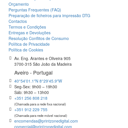
Orçamento
Perguntas Frequentes (FAQ)
Preparação de ficheiros para impressão DTG
Contactos
Termos e Condições
Entregas e Devoluções
Resolução Conflitos de Consumo
Política de Privacidade
Política de Cookies
Av. Eng. Arantes e Oliveira 905
3700-315 São João da Madeira
Aveiro - Portugal
40°54'01.1"N 8°29'45.9"W
Seg-Sex: 9h00 – 19h30
Sáb: 9h30 – 13h00
+351 256 808 218
(Chamada para a rede fixa nacional)
+351 912 229 755
(Chamada para rede móvel nacional)
encomendas@printzonedigital.com
comercial@printzonedigital.com