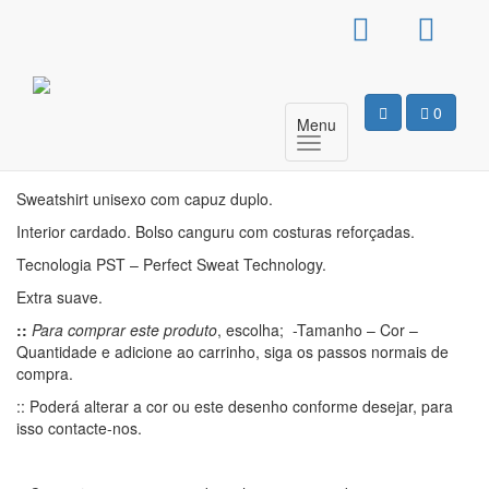
Sweat Com Capuz
Unissexo – Hot Dog
0
Menu
Motivo
Sweatshirt unisexo com capuz duplo.
Interior cardado. Bolso canguru com costuras reforçadas.
Tecnologia PST – Perfect Sweat Technology.
Extra suave.
::
Para comprar este produto
, escolha; -Tamanho – Cor –
Quantidade e adicione ao carrinho, siga os passos normais de
compra.
:: Poderá alterar a cor ou este desenho conforme desejar, para
isso contacte-nos.