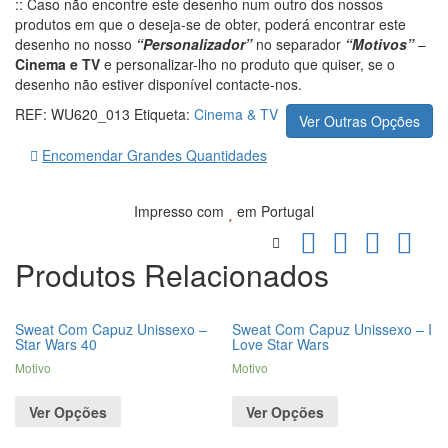
:: Caso não encontre este desenho num outro dos nossos
produtos em que o deseja-se de obter, poderá encontrar este
desenho no nosso
“Personalizador”
no separador
“Motivos”
–
Cinema e TV
e personalizar-lho no produto que quiser, se o
desenho não estiver disponível contacte-nos.
REF:
WU620_013
Etiqueta:
Cinema & TV
Ver Outras Opções
Encomendar Grandes Quantidades
Impresso com
em Portugal
Produtos Relacionados
Sweat Com Capuz Unissexo –
Sweat Com Capuz Unissexo – I
Star Wars 40
Love Star Wars
Motivo
Motivo
Ver Opções
Ver Opções