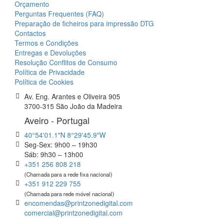
Orçamento
Perguntas Frequentes (FAQ)
Preparação de ficheiros para impressão DTG
Contactos
Termos e Condições
Entregas e Devoluções
Resolução Conflitos de Consumo
Política de Privacidade
Política de Cookies
Av. Eng. Arantes e Oliveira 905
3700-315 São João da Madeira
Aveiro - Portugal
40°54'01.1"N 8°29'45.9"W
Seg-Sex: 9h00 – 19h30
Sáb: 9h30 – 13h00
+351 256 808 218
(Chamada para a rede fixa nacional)
+351 912 229 755
(Chamada para rede móvel nacional)
encomendas@printzonedigital.com
comercial@printzonedigital.com