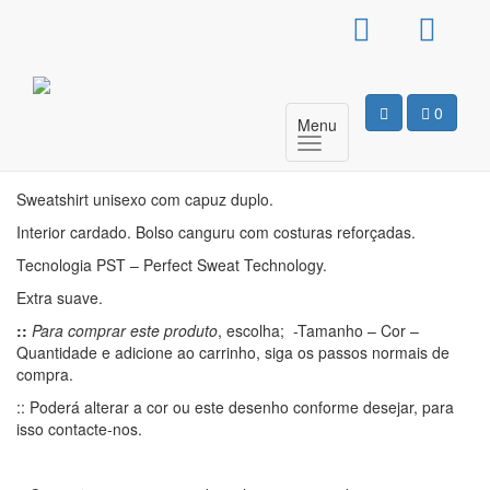
Sweat Com Capuz
Unissexo – Dark Power
0
Menu
Motivo
Sweatshirt unisexo com capuz duplo.
Interior cardado. Bolso canguru com costuras reforçadas.
Tecnologia PST – Perfect Sweat Technology.
Extra suave.
::
Para comprar este produto
, escolha; -Tamanho – Cor –
Quantidade e adicione ao carrinho, siga os passos normais de
compra.
:: Poderá alterar a cor ou este desenho conforme desejar, para
isso contacte-nos.