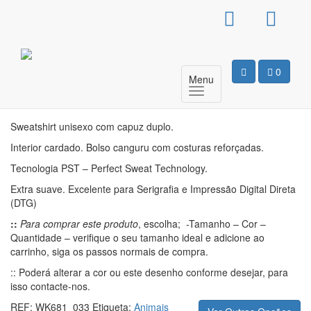
Sweat Com Capuz
Criança – Urso
0
Menu
Motivo
Sweatshirt unisexo com capuz duplo.
Interior cardado. Bolso canguru com costuras reforçadas.
Tecnologia PST – Perfect Sweat Technology.
Extra suave. Excelente para Serigrafia e Impressão Digital Direta
(DTG)
::
Para comprar este produto
, escolha; -Tamanho – Cor –
Quantidade – verifique o seu tamanho ideal e adicione ao
carrinho, siga os passos normais de compra.
:: Poderá alterar a cor ou este desenho conforme desejar, para
isso contacte-nos.
REF:
WK681_033
Etiqueta:
Animais