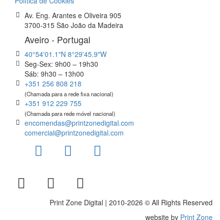
Política de Cookies
Av. Eng. Arantes e Oliveira 905
3700-315 São João da Madeira
Aveiro - Portugal
40°54'01.1"N 8°29'45.9"W
Seg-Sex: 9h00 – 19h30
Sáb: 9h30 – 13h00
+351 256 808 218
(Chamada para a rede fixa nacional)
+351 912 229 755
(Chamada para rede móvel nacional)
encomendas@printzonedigital.com
comercial@printzonedigital.com
Print Zone Digital | 2010-2026 © All Rights Reserved
website by
Print Zone