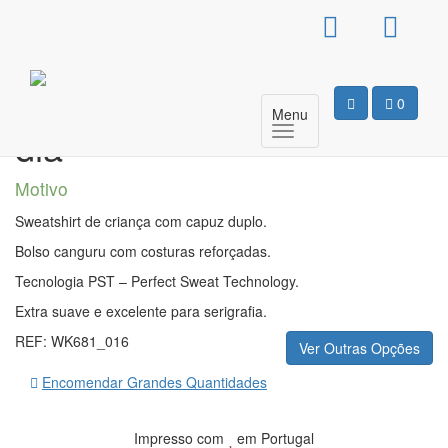
Sweat Com Capuz
Criança – Hoje é o meu
0
Menu
dia
Motivo
Sweatshirt de criança com capuz duplo.
Bolso canguru com costuras reforçadas.
Tecnologia PST – Perfect Sweat Technology.
Extra suave e excelente para serigrafia.
REF:
WK681_016
Ver Outras Opções
Encomendar Grandes Quantidades
Impresso com
em Portugal