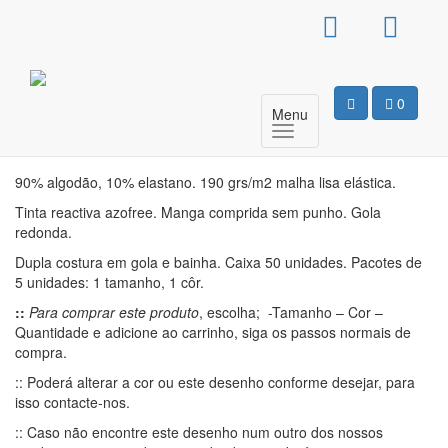
Camisola de Grávida –
Baby Loading
0
Menu
Motivo
90% algodão, 10% elastano. 190 grs/m2 malha lisa elástica.
Tinta reactiva azofree. Manga comprida sem punho. Gola
redonda.
Dupla costura em gola e bainha. Caixa 50 unidades. Pacotes de
5 unidades: 1 tamanho, 1 côr.
::
Para comprar este produto
, escolha; -Tamanho – Cor –
Quantidade e adicione ao carrinho, siga os passos normais de
compra.
:: Poderá alterar a cor ou este desenho conforme desejar, para
isso contacte-nos.
:: Caso não encontre este desenho num outro dos nossos