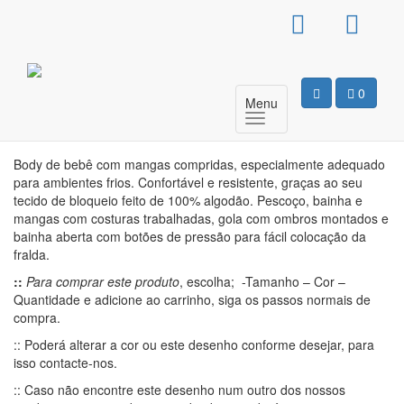
Body Manga Comprida –
Não pertube
0
Menu
Motivo
Body de bebê com mangas compridas, especialmente adequado
para ambientes frios. Confortável e resistente, graças ao seu
tecido de bloqueio feito de 100% algodão. Pescoço, bainha e
mangas com costuras trabalhadas, gola com ombros montados e
bainha aberta com botões de pressão para fácil colocação da
fralda.
::
Para comprar este produto
, escolha; -Tamanho – Cor –
Quantidade e adicione ao carrinho, siga os passos normais de
compra.
:: Poderá alterar a cor ou este desenho conforme desejar, para
isso contacte-nos.
:: Caso não encontre este desenho num outro dos nossos