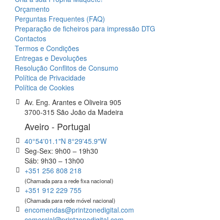
Orçamento
Perguntas Frequentes (FAQ)
Preparação de ficheiros para impressão DTG
Contactos
Termos e Condições
Entregas e Devoluções
Resolução Conflitos de Consumo
Política de Privacidade
Política de Cookies
Av. Eng. Arantes e Oliveira 905
3700-315 São João da Madeira
Aveiro - Portugal
40°54'01.1"N 8°29'45.9"W
Seg-Sex: 9h00 – 19h30
Sáb: 9h30 – 13h00
+351 256 808 218
(Chamada para a rede fixa nacional)
+351 912 229 755
(Chamada para rede móvel nacional)
encomendas@printzonedigital.com
comercial@printzonedigital.com