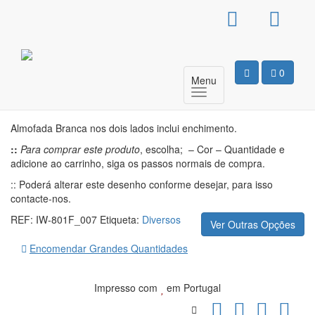
Almofada Simples –
Bansky Love
0
Menu
Motivo
Almofada Branca nos dois lados inclui enchimento.
::
Para comprar este produto
, escolha; – Cor – Quantidade e
adicione ao carrinho, siga os passos normais de compra.
:: Poderá alterar este desenho conforme desejar, para isso
contacte-nos.
REF:
IW-801F_007
Etiqueta:
Diversos
Ver Outras Opções
Encomendar Grandes Quantidades
Impresso com
em Portugal