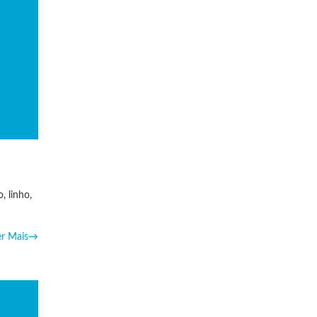
, linho,
er Mais
→