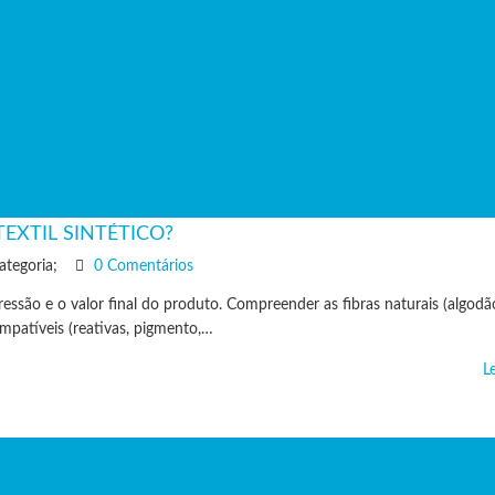
 TEXTIL SINTÉTICO?
ategoria;
0 Comentários
ssão e o valor final do produto. Compreender as fibras naturais (algodão
compatíveis (reativas, pigmento,…
L