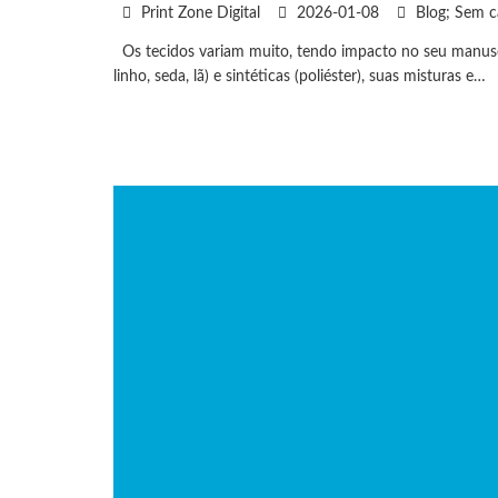
Print Zone Digital
2026-01-08
Blog; Sem c
Os tecidos variam muito, tendo impacto no seu manuseio
linho, seda, lã) e sintéticas (poliéster), suas misturas e…