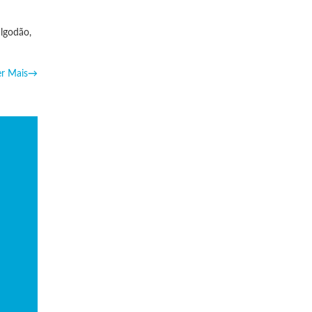
algodão,
er Mais
→