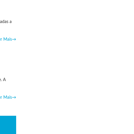
zadas a
er Mais
→
e. A
er Mais
→