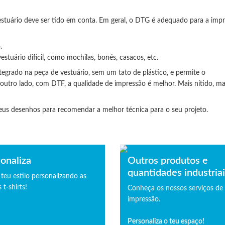
estuário deve ser tido em conta. Em geral, o DTG é adequado para a imp
.
tuário difícil, como mochilas, bonés, casacos, etc.
grado na peça de vestuário, sem um tato de plástico, e permite o
outro lado, com DTF, a qualidade de impressão é melhor. Mais nítido, mai
eus desenhos para recomendar a melhor técnica para o seu projeto.
onaliza
Outros produtos e
quantidades industria
 teu estilo personalizando as
 t-shirts!
Conheça os nossos serviços de
impressão.
Personaliza o teu espaço!