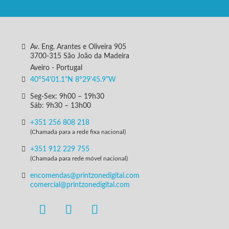
Av. Eng. Arantes e Oliveira 905
3700-315 São João da Madeira
Aveiro - Portugal
40°54'01.1"N 8°29'45.9"W
Seg-Sex: 9h00 – 19h30
Sáb: 9h30 – 13h00
+351 256 808 218
(Chamada para a rede fixa nacional)
+351 912 229 755
(Chamada para rede móvel nacional)
encomendas@printzonedigital.com
comercial@printzonedigital.com