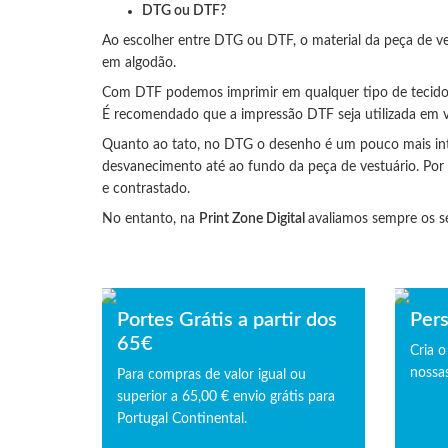
DTG ou DTF?
Ao escolher entre DTG ou DTF, o material da peça de v
em algodão.
Com DTF podemos imprimir em qualquer tipo de tecido
É recomendado que a impressão DTF seja utilizada em ves
Quanto ao tato, no DTG o desenho é um pouco mais inte
desvanecimento até ao fundo da peça de vestuário. Por 
e contrastado.
No entanto, na
Print Zone Digital
avaliamos sempre os s
Portes Grátis a partir dos
Pers
65€
Cria o
nossas
Para compras de valor igual ou
superior a 65,00 € envio grátis para
Portugal Continental.