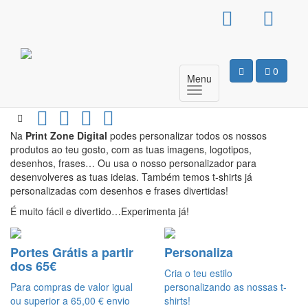
Print Zone Digital
Print Zone Digital
0
Menu
2023-01-10
Sem categoria;
Na
Print Zone Digital
podes personalizar todos os nossos
produtos ao teu gosto, com as tuas imagens, logotipos,
desenhos, frases… Ou usa o nosso personalizador para
desenvolveres as tuas ideias. Também temos t-shirts já
personalizadas com desenhos e frases divertidas!
É muito fácil e divertido…Experimenta já!
Portes Grátis a partir
Personaliza
dos 65€
Cria o teu estilo
Para compras de valor igual
personalizando as nossas t-
ou superior a 65,00 € envio
shirts!